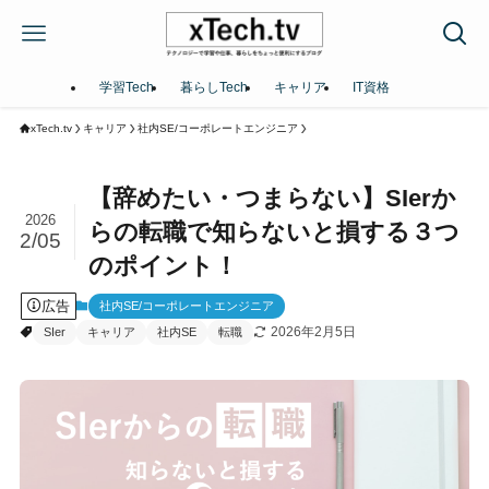
学習Tech
暮らしTech
キャリア
IT資格
xTech.tv
キャリア
社内SE/コーポレートエンジニア
【辞めたい・つまらない】SIerか
2026
らの転職で知らないと損する３つ
2/05
のポイント！
広告
社内SE/コーポレートエンジニア
2026年2月5日
SIer
キャリア
社内SE
転職