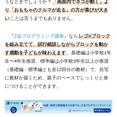
うなときでしょうか？
「画面内でネコが動く」よ
り「おもちゃのクルマが走る」の方が喜びが大き
い
ことは言うまでもありません。
『
Z会プログラミング講座
』なら
レゴ®ブロック
を組み立てて、試行錯誤しながらブロックを動か
す感動を子どもが味わえます
。基礎編は小学校1年
生〜4年生推奨、標準編は小学校3年生以上が推奨
（基礎編・標準編とも全12回分の教材）で、自宅
に教材が届くため、親子のペースでじっくりと身
につけることができます。