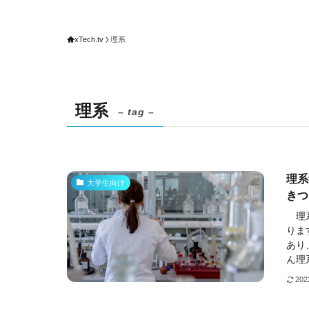
xTech.tv
理系
理系
– tag –
理系
大学生向け
きつ
理系
りま
あり
ん理
20