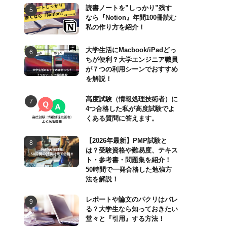
読書ノートを”しっかり”残す
なら『Notion』年間100冊読む
私の作り方を紹介！
大学生活にMacbook/iPadどっ
ちが便利？大学エンジニア職員
が７つの利用シーンでおすすめ
を解説！
高度試験（情報処理技術者）に
4つ合格した私が高度試験でよ
くある質問に答えます。
【2026年最新】PMP試験と
は？受験資格や難易度、テキス
ト・参考書・問題集を紹介！
50時間で一発合格した勉強方
法を解説！
レポートや論文のパクリはバレ
る？大学生なら知っておきたい
堂々と『引用』する方法！