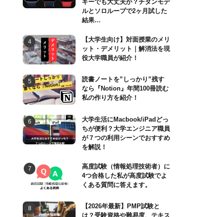
ギーでも大丈夫か？チタンモデ
ルとソロループで2ヶ月試した
結果…
【大学生向け】対面授業のメリ
ット・デメリット｜解消法を現
役大学職員が紹介！
読書ノートを”しっかり”残す
なら『Notion』年間100冊読む
私の作り方を紹介！
大学生活にMacbook/iPadどっ
ちが便利？大学エンジニア職員
が７つの利用シーンでおすすめ
を解説！
高度試験（情報処理技術者）に
4つ合格した私が高度試験でよ
くある質問に答えます。
【2026年最新】PMP試験と
は？受験資格や難易度、テキス