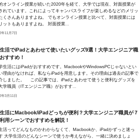
的オンライン授業が続いた2020年を経て、大学では現在、対面授業が
されています。これによってキャンパスライフが楽しめるなどのメリッ
たくさんありますよね。 でもオンライン授業と比べて、対面授業には
リットもありますよね。 対面授業...
22年11月7日
生活でiPadとあわせて使いたいグッズ9選！大学エンジニア職
おすすめ！
生活にはiPadがおすすめです。MacbookやWindowsPCじゃないとい
い理由がなければ、私ならiPadを用意します。その理由は過去の記事で
介しました。 この記事では、iPadとあわせて使うと便利なグッズを
大学職員（ITエンジニア職）がおすす...
22年3月11日
生活にMacbook/iPadどっちが便利？大学エンジニア職員が７
利用シーンでおすすめを解説！
生活ってどんなものかわからなくて、Macbookか、iPadかずっと迷っ
す 大学生活のどんなシーンで使うか考えながら、一緒に決めましょ