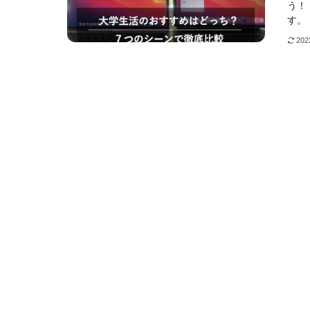
う！
す。「
20