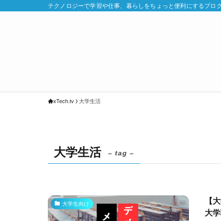
テクノロジーで学習や仕事、暮らしをちょっと便利にするブログ | x
xTech.tv
大学生活
大学生活
– tag –
【大
大学生向け
大学