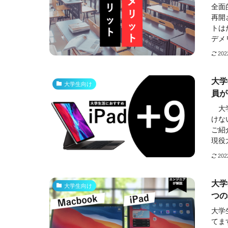
全面
再開
トは
デメ
20
大学
大学生向け
員が
大学
けな
ご紹
現役
20
大学
大学生向け
つの
大学
てま